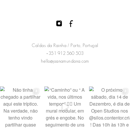
Caldas da Rainha / Porto, Portugal
+351 912 560 503
hello@joanamundana.com
@joanamundana